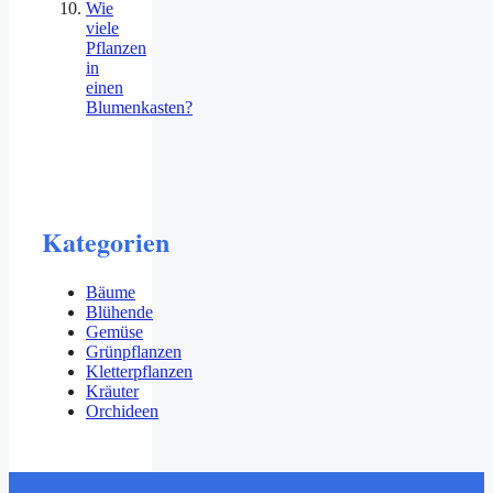
Wie
viele
Pflanzen
in
einen
Blumenkasten?
Kategorien
Bäume
Blühende
Gemüse
Grünpflanzen
Kletterpflanzen
Kräuter
Orchideen