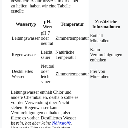
besondere Bedürfnisse! Um dir dabei
zu helfen, haben wir eine Tabelle
erstellt:
pH-
Zusätzliche
Wassertyp
Temperatur
Wert
Informationen
pH 7
Enthält
Leitungswasser
oder
Zimmertemperatur
Mineralien
neutral
Kann
Leicht
Natürliche
Regenwasser
Verunreinigungen
sauer
Temperatur
enthalten
Neutral
Destilliertes
oder
Frei von
Zimmertemperatur
Wasser
leicht
Mineralien
sauer
Leitungswasser enthält Chlor und
andere Chemikalien, deshalb sollte es
vor der Verwendung über Nacht
stehen. Regenwasser kann
Verunreinigungen enthalten, also
filtere es vorher. Destilliertes Wasser
ist
rein, hat aber keine
Nährstoffe
.