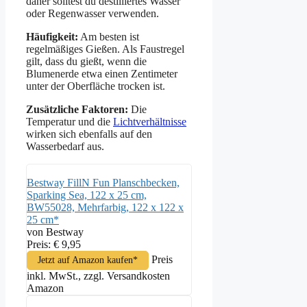
daher solltest du destilliertes Wasser
oder Regenwasser verwenden.
Häufigkeit:
Am besten ist
regelmäßiges Gießen. Als Faustregel
gilt, dass du gießt, wenn die
Blumenerde etwa einen Zentimeter
unter der Oberfläche trocken ist.
Zusätzliche Faktoren:
Die
Temperatur und die
Lichtverhältnisse
wirken sich ebenfalls auf den
Wasserbedarf aus.
Bestway FillN Fun Planschbecken,
Sparking Sea, 122 x 25 cm,
BW55028, Mehrfarbig, 122 x 122 x
25 cm*
von Bestway
Preis: € 9,95
Preis
Jetzt auf Amazon kaufen*
inkl. MwSt., zzgl. Versandkosten
Amazon