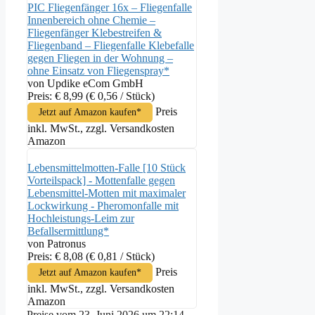
PIC Fliegenfänger 16x – Fliegenfalle
Innenbereich ohne Chemie –
Fliegenfänger Klebestreifen &
Fliegenband – Fliegenfalle Klebefalle
gegen Fliegen in der Wohnung –
ohne Einsatz von Fliegenspray*
von Updike eCom GmbH
Preis: € 8,99
(€ 0,56 / Stück)
Preis
Jetzt auf Amazon kaufen*
inkl. MwSt., zzgl. Versandkosten
Amazon
Lebensmittelmotten-Falle [10 Stück
Vorteilspack] - Mottenfalle gegen
Lebensmittel-Motten mit maximaler
Lockwirkung - Pheromonfalle mit
Hochleistungs-Leim zur
Befallsermittlung*
von Patronus
Preis: € 8,08
(€ 0,81 / Stück)
Preis
Jetzt auf Amazon kaufen*
inkl. MwSt., zzgl. Versandkosten
Amazon
Preise vom 23. Juni 2026 um 22:14.