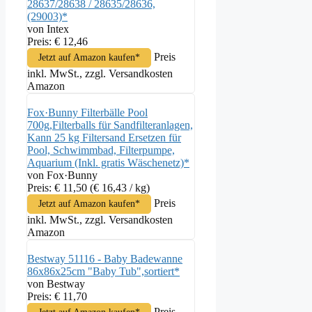
28637/28638 / 28635/28636,
(29003)*
von Intex
Preis: € 12,46
Preis
Jetzt auf Amazon kaufen*
inkl. MwSt., zzgl. Versandkosten
Amazon
Fox·Bunny Filterbälle Pool
700g,Filterballs für Sandfilteranlagen,
Kann 25 kg Filtersand Ersetzen für
Pool, Schwimmbad, Filterpumpe,
Aquarium (Inkl. gratis Wäschenetz)*
von Fox·Bunny
Preis: € 11,50
(€ 16,43 / kg)
Preis
Jetzt auf Amazon kaufen*
inkl. MwSt., zzgl. Versandkosten
Amazon
Bestway 51116 - Baby Badewanne
86x86x25cm "Baby Tub",sortiert*
von Bestway
Preis: € 11,70
Preis