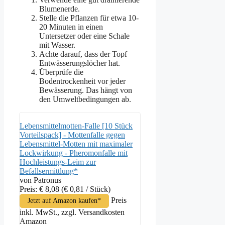
Blumenerde.
Stelle die Pflanzen für etwa 10-
20 Minuten in einen
Untersetzer oder eine Schale
mit Wasser.
Achte darauf, dass der Topf
Entwässerungslöcher hat.
Überprüfe die
Bodentrockenheit vor jeder
Bewässerung. Das hängt von
den Umweltbedingungen ab.
Lebensmittelmotten-Falle [10 Stück
Vorteilspack] - Mottenfalle gegen
Lebensmittel-Motten mit maximaler
Lockwirkung - Pheromonfalle mit
Hochleistungs-Leim zur
Befallsermittlung*
von Patronus
Preis: € 8,08
(€ 0,81 / Stück)
Preis
Jetzt auf Amazon kaufen*
inkl. MwSt., zzgl. Versandkosten
Amazon