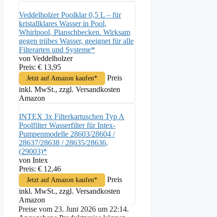
Veddelholzer Poolklar 0,5 L – für
kristallklares Wasser in Pool,
Whirlpool, Planschbecken. Wirksam
gegen trübes Wasser, geeignet für alle
Filterarten und Systeme*
von Veddelholzer
Preis: € 13,95
Preis
Jetzt auf Amazon kaufen*
inkl. MwSt., zzgl. Versandkosten
Amazon
INTEX 3x Filterkartuschen Typ A
Poolfilter Wasserfilter für Intex-
Pumpenmodelle 28603/28604 /
28637/28638 / 28635/28636,
(29003)*
von Intex
Preis: € 12,46
Preis
Jetzt auf Amazon kaufen*
inkl. MwSt., zzgl. Versandkosten
Amazon
Preise vom 23. Juni 2026 um 22:14.