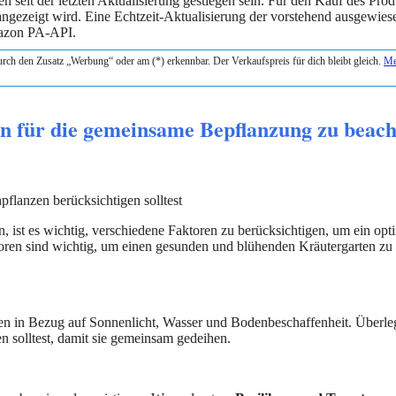
seit der letzten Aktualisierung gestiegen sein. Für den Kauf des Prod
 angezeigt wird. Eine Echtzeit-Aktualisierung der vorstehend ausgewie
Amazon PA-API.
durch den Zusatz „Werbung“ oder am (*) erkennbar. Der Verkaufspreis für dich bleibt gleich.
Me
rn für die gemeinsame Bepflanzung zu beac
lanzen berücksichtigen solltest
 ist es wichtig, verschiedene Faktoren zu berücksichtigen, um ein opt
toren sind wichtig, um einen gesunden und blühenden Kräutergarten zu
n in Bezug auf Sonnenlicht, Wasser und Bodenbeschaffenheit. Überleg
 solltest, damit sie gemeinsam gedeihen.