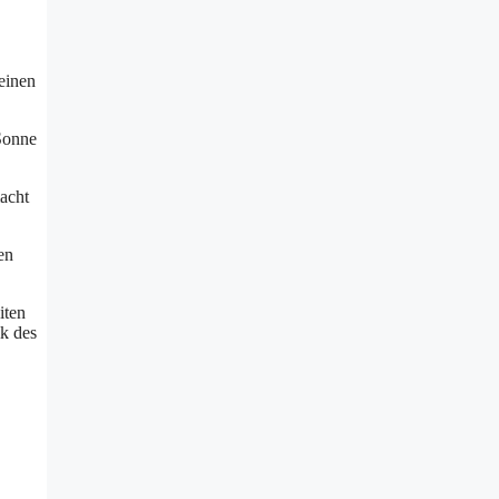
einen
Sonne
acht
en
iten
ik des