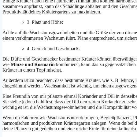
Einige Kräuter haben eine natürliche Affinität und können harmonis
zusammen anpflanzt, kann das Schädlinge abhalten und den Geschmac
Produktivität deines Kräutergartens zu maximieren.
3. Platz und Höhe:
Achte auf die Wachstumsgewohnheiten und die Größe der von dir aus
einem verkümmerten Wachstum führt. Plane entsprechend, um sicherzu
4. Geruch und Geschmack:
Die Düfte und Geschmäcker bestimmter Kräuter können überwältigend
wie
Minze und Rosmarin
kombinierst, kann das zu gegensätzlichen
Kräuter in einem Topf mischst.
Außerdem ist zu beachten, dass bestimmte Kräuter, wie z. B. Minze, i
eingedämmt werden. Wachsamkeit ist wichtig, um einen ausgewogene
Eine Freundin von mir pflanzte einmal Koriander und Dill in denselbe
Sie stellte jedoch bald fest, dass der Dill den zarten Koriander zu seh
wichtig es ist, die Wachstumsgewohnheiten und die Kompatibilität v
Wenn du Faktoren wie Wachstumsanforderungen, Begleitpflanzen, Pl
harmonischen und produktiven Kräutergarten anlegen. Wenn du bei der
deine Pflanzen gut gedeihen und eine reiche Ernte für deine kulinari