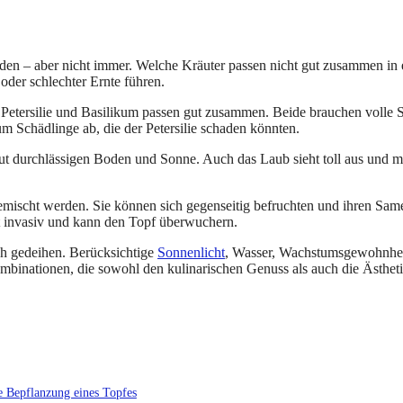
en – aber nicht immer. Welche Kräuter passen nicht gut zusammen in 
er schlechter Ernte führen.
 Petersilie und Basilikum passen gut zusammen. Beide brauchen volle 
 Schädlinge ab, die der Petersilie schaden könnten.
t durchlässigen Boden und Sonne. Auch das Laub sieht toll aus und m
emischt werden. Sie können sich gegenseitig befruchten und ihren Sam
st invasiv und kann den Topf überwuchern.
ch gedeihen. Berücksichtige
Sonnenlicht
, Wasser, Wachstumsgewohnhe
ombinationen, die sowohl den kulinarischen Genuss als auch die Ästhet
e Bepflanzung eines Topfes