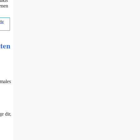
ukts
senen
hr
hten
imales
e dir,