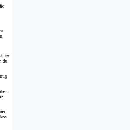
die
zu
n.
äuter
n du
htig
ihen.
ie
inen
dass