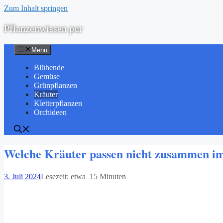
Zum Inhalt springen
Pflanzenwissen pur
Menü
Blühende
Gemüse
Grünpflanzen
Kräuter
Kletterpflanzen
Orchideen
Welche Kräuter passen nicht zusammen i
3. Juli 2024
Lesezeit: etwa 15 Minuten