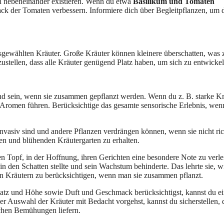
ch nebeneinander existieren. Wenn du etwa
Basilikum und Tomaten
k der Tomaten verbessern. Informiere dich über Begleitpflanzen, um 
gewählten Kräuter. Große Kräuter können kleinere überschatten, was 
stellen, dass alle Kräuter genügend Platz haben, um sich zu entwickel
 sein, wenn sie zusammen gepflanzt werden. Wenn du z. B. starke Kr
 Aromen führen. Berücksichtige das gesamte sensorische Erlebnis, wen
nvasiv sind und andere Pflanzen verdrängen können, wenn sie nicht ric
n und blühenden Kräutergarten zu erhalten.
n Topf, in der Hoffnung, ihren Gerichten eine besondere Note zu verle
r in den Schatten stellte und sein Wachstum behinderte. Das lehrte sie, w
on Kräutern zu berücksichtigen, wenn man sie zusammen pflanzt.
atz und Höhe sowie Duft und Geschmack berücksichtigst, kannst du e
 Auswahl der Kräuter mit Bedacht vorgehst, kannst du sicherstellen, 
schen Bemühungen liefern.