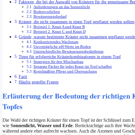
Faktoren, die bei der Auswahl von Kräutern für die gemeinsame Be
Anforderungen an das Sonnenlicht
Bodenvorlieben
Bewässerungsbedarf
Kräuter, die nicht zusammen in einen Topf gepflanzt werden sollten
Beispiel 1: Kraut A und Kraut B
Beispiel 2: Kraut C und Kraut D
Gründe, warum bestimmte Kräuter nicht zusammen gepflanzt werden
Konkurrierendes Wachstum
Unverträgliche pH-Werte im Boden
Unterschiedliche Bewässerungsbedürfnisse
Tipps für erfolgreiche Kräuterkombinationen in einem Topf
Strategien für den Mischanbau
Separate Fächer für jedes Kraut im Topf schaffen
Regelmäßige Pflege und Überwachung
Fazit
Häufig gestellte Fragen
Erläuterung der Bedeutung der richtigen 
Topfes
Die Wahl der richtigen Kräuter für einen Topf ist der Schlüssel zum 
wie
Sonnenlicht, Wasser und Erde
. Berücksichtige auch ihre
Wachs
während andere eher aufrecht wachsen. Auch die Aromen und Geschmac