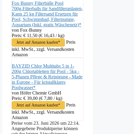
Fox·Bunny Filterbälle Pool
700g,Filterballs für Sandfilteranlagen,
Kann 25 kg Filtersand Ersetzen für
Pool, Schwimmbad, Filterpumpe,
Aquarium (Inkl. gratis Wäschenetz)*
von Fox·Bunny
Preis: € 11,50
(€ 16,43 / kg)
Preis
Jetzt auf Amazon kaufen*
inkl. MwSt., zzgl. Versandkosten
Amazon
BAYZID Chlor Multitabs 5 in 1-
200g Chlortabletten für Pool - 5kg -
5-Phasen Pflege & Reinigung - Made
in Europe - Für kristallklares
Poolwasser*
von Höfer Chemie GmbH
Preis: € 39,00
(€ 7,80 / kg)
Preis
Jetzt auf Amazon kaufen*
inkl. MwSt., zzgl. Versandkosten
Amazon
Preise vom 23. Juni 2026 um 22:14.
Angegebene Produktpreise können
seit der letzten Aktualisierung