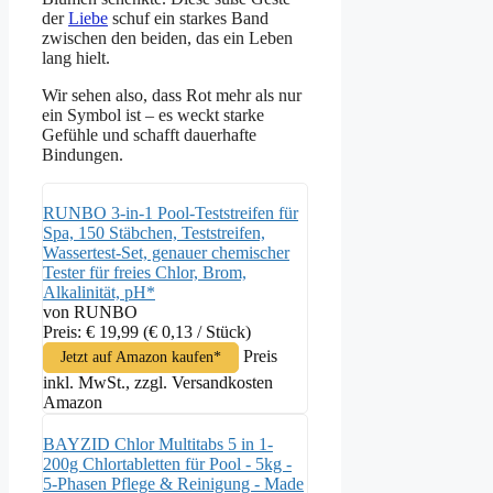
der
Liebe
schuf ein starkes Band
zwischen den beiden, das ein Leben
lang hielt.
Wir sehen also, dass Rot mehr als nur
ein Symbol ist – es weckt starke
Gefühle und schafft dauerhafte
Bindungen.
RUNBO 3-in-1 Pool-Teststreifen für
Spa, 150 Stäbchen, Teststreifen,
Wassertest-Set, genauer chemischer
Tester für freies Chlor, Brom,
Alkalinität, pH*
von RUNBO
Preis: € 19,99
(€ 0,13 / Stück)
Preis
Jetzt auf Amazon kaufen*
inkl. MwSt., zzgl. Versandkosten
Amazon
BAYZID Chlor Multitabs 5 in 1-
200g Chlortabletten für Pool - 5kg -
5-Phasen Pflege & Reinigung - Made