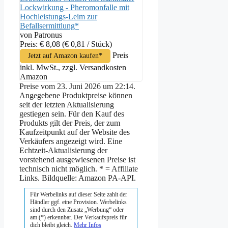
Lockwirkung - Pheromonfalle mit
Hochleistungs-Leim zur
Befallsermittlung*
von Patronus
Preis: € 8,08
(€ 0,81 / Stück)
Preis
Jetzt auf Amazon kaufen*
inkl. MwSt., zzgl. Versandkosten
Amazon
Preise vom 23. Juni 2026 um 22:14.
Angegebene Produktpreise können
seit der letzten Aktualisierung
gestiegen sein. Für den Kauf des
Produkts gilt der Preis, der zum
Kaufzeitpunkt auf der Website des
Verkäufers angezeigt wird. Eine
Echtzeit-Aktualisierung der
vorstehend ausgewiesenen Preise ist
technisch nicht möglich. * = Affiliate
Links. Bildquelle: Amazon PA-API.
Für Werbelinks auf dieser Seite zahlt der
Händler ggf. eine Provision. Werbelinks
sind durch den Zusatz „Werbung“ oder
am (*) erkennbar. Der Verkaufspreis für
dich bleibt gleich.
Mehr Infos