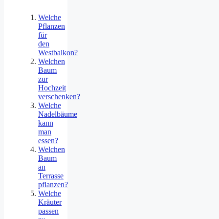
Welche
Pflanzen
für
den
Westbalkon?
Welchen
Baum
zur
Hochzeit
verschenken?
Welche
Nadelbäume
kann
man
essen?
Welchen
Baum
an
Terrasse
pflanzen?
Welche
Kräuter
passen