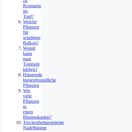
zu
Rosmarin
im
Topf?
Welche
Pflanzen
für
windigen
Balkon?
Womit
kann
man
Tontöpfe
kleben?
Hängende
bienenfreundliche
Pflanzen
Wie
viele
Pflanzen
in
einen
Blumenkasten?
Trockenheitsresistente
Nadelbäume