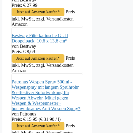
Preis: € 27,99
Preis
Jetzt auf Amazon kaufen*
inkl. MwSt., zzgl. Versandkosten
Amazon
Bestway Filterkartusche Gr. II
Doppelpack, 10,6 x 13,6 cm*
von Bestway
Preis: € 8,69
Preis
Jetzt auf Amazon kaufen*
inkl. MwSt., zzgl. Versandkosten
Amazon
Patronus Wespen Spray 500ml -
Wespenspray mit langem Sprührohr
& effektiver Sofortwirkung für
Wespen Abwehr, Mittel gegen
Wespen & Wespennester -
hochwirksames Anti Wespen Spray*
von Patronus
Preis: € 15,95
(€ 31,90 / l)
Preis
Jetzt auf Amazon kaufen*
inkl. MwSt., zzgl. Versandkosten