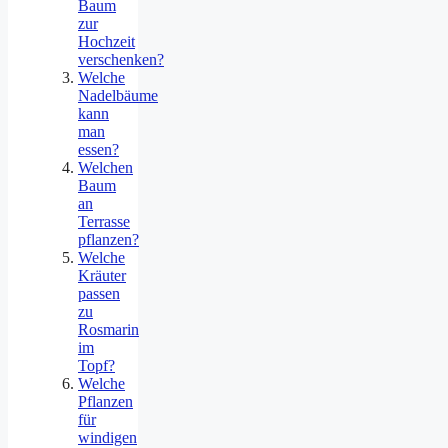
Baum
zur
Hochzeit
verschenken?
Welche
Nadelbäume
kann
man
essen?
Welchen
Baum
an
Terrasse
pflanzen?
Welche
Kräuter
passen
zu
Rosmarin
im
Topf?
Welche
Pflanzen
für
windigen