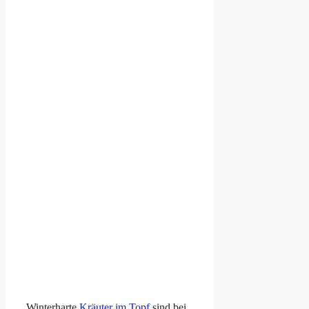
Winterharte
Kräuter im Topf
sind bei