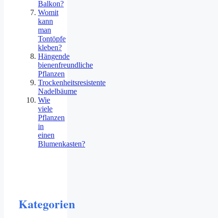
Balkon?
Womit
kann
man
Tontöpfe
kleben?
Hängende
bienenfreundliche
Pflanzen
Trockenheitsresistente
Nadelbäume
Wie
viele
Pflanzen
in
einen
Blumenkasten?
Kategorien