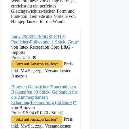
Wenn du diese Vorschläge befolgst,
erreichst du ein perfektes
Gleichgewicht zwischen Form und
Funktion. Genieße alle Vorteile von
Hängepflanzen für die Wand!
Intex 29080E B00GSPHTLY
Poolleiter-Fußwanne, 1 Stück, Grau*
von Intex Recreation Corp L&G -
Imports
Preis: € 13,39
Preis
Jetzt auf Amazon kaufen*
inkl. MwSt., zzgl. Versandkosten
Amazon
Blooven Gelbsticker Trauermücken
Bekämpfen 30 Stück, Gelbtafeln für
die Zimmerpflanzen
Schädlingsbekämpfung (30 Stück)*
von Blooven
Preis: € 5,94
(€ 0,20 / Stück)
Preis
Jetzt auf Amazon kaufen*
inkl. MwSt., zzgl. Versandkosten