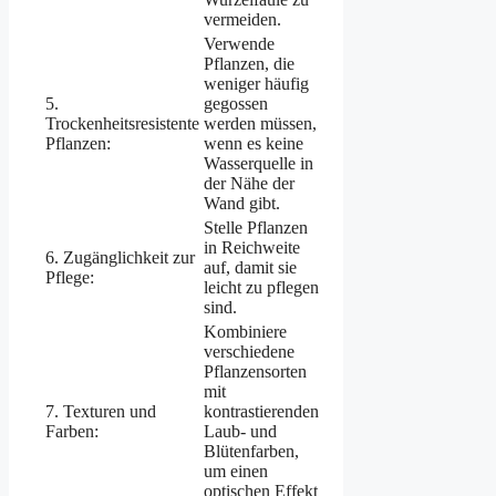
vermeiden.
Verwende
Pflanzen, die
weniger häufig
5.
gegossen
Trockenheitsresistente
werden müssen,
Pflanzen:
wenn es keine
Wasserquelle in
der Nähe der
Wand gibt.
Stelle Pflanzen
in Reichweite
6. Zugänglichkeit zur
auf, damit sie
Pflege:
leicht zu pflegen
sind.
Kombiniere
verschiedene
Pflanzensorten
mit
7. Texturen und
kontrastierenden
Farben:
Laub- und
Blütenfarben,
um einen
optischen Effekt