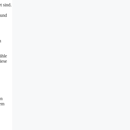
t sind.
 und
n
ähle
iese
en
nem