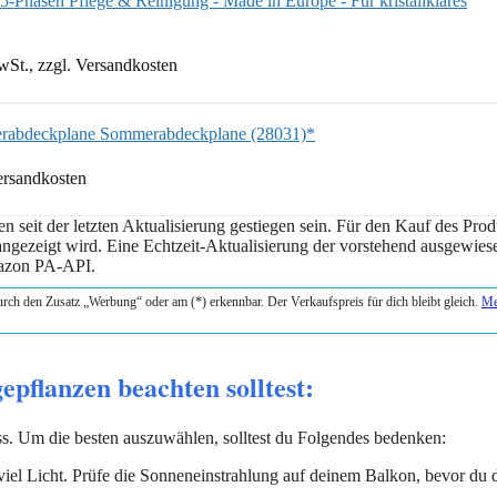
5-Phasen Pflege & Reinigung - Made in Europe - Für kristallklares
wSt., zzgl. Versandkosten
erabdeckplane Sommerabdeckplane (28031)*
Versandkosten
seit der letzten Aktualisierung gestiegen sein. Für den Kauf des Prod
 angezeigt wird. Eine Echtzeit-Aktualisierung der vorstehend ausgewie
Amazon PA-API.
durch den Zusatz „Werbung“ oder am (*) erkennbar. Der Verkaufspreis für dich bleibt gleich.
Me
epflanzen beachten solltest:
s. Um die besten auszuwählen, solltest du Folgendes bedenken:
iel Licht. Prüfe die Sonneneinstrahlung auf deinem Balkon, bevor du 