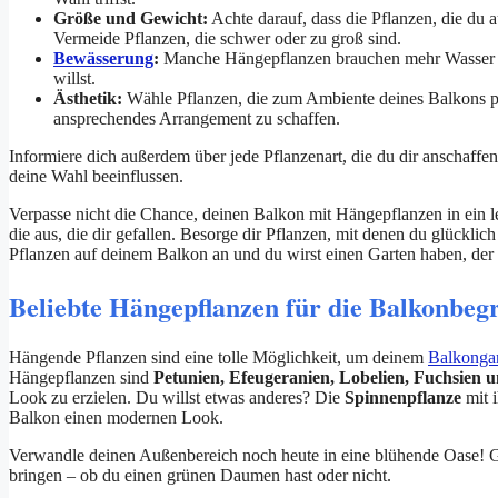
Größe und Gewicht:
Achte darauf, dass die Pflanzen, die du a
Vermeide Pflanzen, die schwer oder zu groß sind.
Bewässerung
:
Manche Hängepflanzen brauchen mehr Wasser al
willst.
Ästhetik:
Wähle Pflanzen, die zum Ambiente deines Balkons pa
ansprechendes Arrangement zu schaffen.
Informiere dich außerdem über jede Pflanzenart, die du dir anschaffe
deine Wahl beeinflussen.
Verpasse nicht die Chance, deinen Balkon mit Hängepflanzen in ein 
die aus, die dir gefallen. Besorge dir Pflanzen, mit denen du glücklic
Pflanzen auf deinem Balkon an und du wirst einen Garten haben, de
Beliebte Hängepflanzen für die Balkonbeg
Hängende Pflanzen sind eine tolle Möglichkeit, um deinem
Balkonga
Hängepflanzen sind
Petunien, Efeugeranien, Lobelien, Fuchsien 
Look zu erzielen. Du willst etwas anderes? Die
Spinnenpflanze
mit i
Balkon einen modernen Look.
Verwandle deinen Außenbereich noch heute in eine blühende Oase! G
bringen – ob du einen grünen Daumen hast oder nicht.