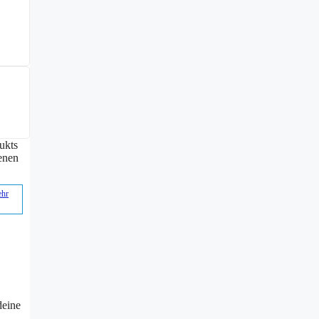
ukts
senen
hr
deine