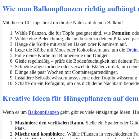
Wie man Balkonpflanzen richtig aufhängt u
Mit diesen 10 Tipps holst du dir die Natur auf deinen Balkon!
Wähle Pflanzen, die für Töpfe geeignet sind, wie
Petunien
ode
Wähle eine Beleuchtung, die am besten zu deinen Pflanzen pass
Hänge die Körbe mit stabilen Haken oder Klammern auf.
Lege die Körbe mit Moos oder Kokosfasern aus, um die
Drain
Fülle deine Körbe mit Blumenerde und Dünger.
Gieße regelmäßig – prüfe die Bodenfeuchtigkeit mit deinem Fin
Schneide abgestorbene oder verwelkte Blätter zurück, um neu
Dünge alle paar Wochen mit Containergartendünger.
Installiere Selbstbewässerungssysteme oder Tropfbewässerung f
Schaffe dir ein Refugium, um das dich deine Nachbarn beneid
Kreative Ideen für Hängepflanzen auf dem
Wenn es um
Balkonpflanzen
geht, gibt es viele einzigartige Ideen. Hie
Maximiere den vertikalen Raum.
Stelle ein Spalier oder Gitt
Platz.
Mische und kombiniere.
Wähle Pflanzen in verschiedenen Far