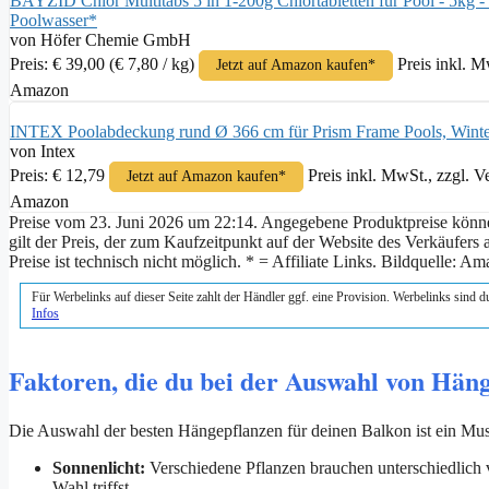
BAYZID Chlor Multitabs 5 in 1-200g Chlortabletten für Pool - 5kg - 
Poolwasser*
von Höfer Chemie GmbH
Preis: € 39,00
(€ 7,80 / kg)
Preis inkl. M
Jetzt auf Amazon kaufen*
Amazon
INTEX Poolabdeckung rund Ø 366 cm für Prism Frame Pools, Wint
von Intex
Preis: € 12,79
Preis inkl. MwSt., zzgl. 
Jetzt auf Amazon kaufen*
Amazon
Preise vom 23. Juni 2026 um 22:14. Angegebene Produktpreise können 
gilt der Preis, der zum Kaufzeitpunkt auf der Website des Verkäufers
Preise ist technisch nicht möglich. * = Affiliate Links. Bildquelle: 
Für Werbelinks auf dieser Seite zahlt der Händler ggf. eine Provision. Werbelinks sind 
Infos
Faktoren, die du bei der Auswahl von Häng
Die Auswahl der besten Hängepflanzen für deinen Balkon ist ein Mus
Sonnenlicht:
Verschiedene Pflanzen brauchen unterschiedlich v
Wahl triffst.