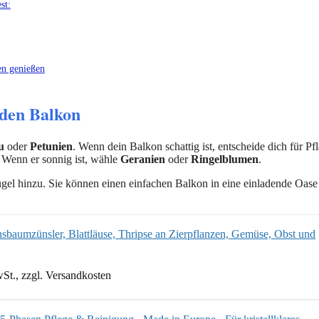
st:
en genießen
 den Balkon
u
oder
Petunien
. Wenn dein Balkon schattig ist, entscheide dich für Pf
. Wenn er sonnig ist, wähle
Geranien
oder
Ringelblumen
.
ügel hinzu. Sie können einen einfachen Balkon in eine einladende Oase
sbaumzünsler, Blattläuse, Thripse an Zierpflanzen, Gemüse, Obst und
wSt., zzgl. Versandkosten