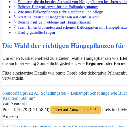
Faktoren, die du bei der Auswahl von Hängepflanzen beachten sollte
Beliebte Hängepflanzen für die Balkonbegrünung:
Wie man Balkonpflanzen richtig aufhängt und pflegt:
Kreative Ideen für Hängepflanzen auf dem Balkon:
Behebe häufige Probleme mit Hängepflanzen:
Fazit: Einen blühenden und schönen Balkongarten mit Hängepflanz
Häufig gestellte Fragen
Die Wahl der richtigen Hängepflanzen für
Um einen Kaskadeneffekt zu erzielen, wähle Hängepflanzen wie
Efe
die auch bei wenig Sonnenlicht gedeihen, wie
Begonien
oder
Farne
Füge einzigartige Details wie bunte Töpfe oder dekorative Pflanzenb
verwandeln.
Neudorff Spruzit AF Schädlingsfrei – Bekämpft Schädlinge wie Buch
Kräutern, 500 ml*
von Neudorff
Preis: € 10,79
(€ 21,58 / l)
Preis inkl. M
Jetzt auf Amazon kaufen*
Amazon