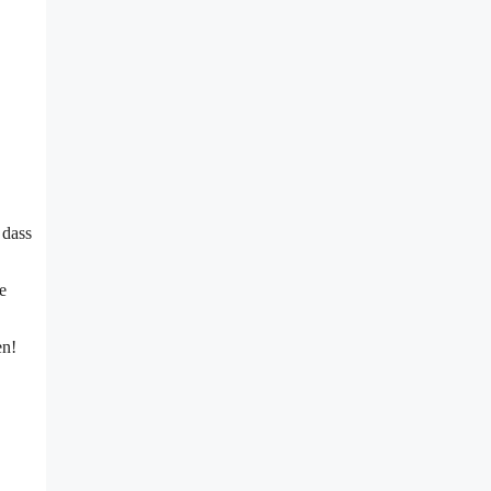
 dass
e
en!