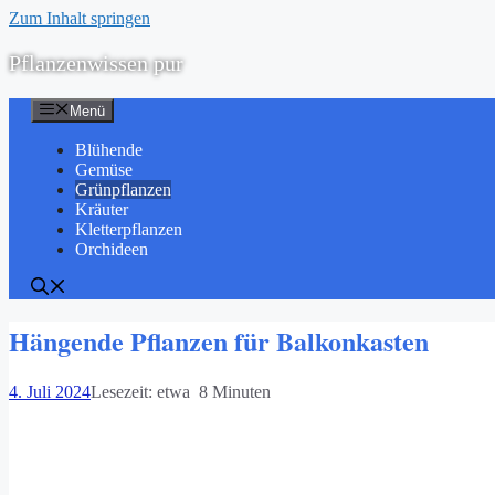
Zum Inhalt springen
Pflanzenwissen pur
Menü
Blühende
Gemüse
Grünpflanzen
Kräuter
Kletterpflanzen
Orchideen
Hängende Pflanzen für Balkonkasten
4. Juli 2024
Lesezeit: etwa 8 Minuten