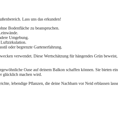
Außenbereich. Lass uns das erkunden!
 ohne Bodenfläche zu beanspruchen.
Leinwände.
sündere Umgebung.
Luftzirkulation.
sstil oder begrenzte Gartenerfahrung.
zwecken verwendet. Diese Wertschätzung für hängendes Grün beweist,
ergewöhnliche Oase auf deinem Balkon schaffen können. Sie bieten ein
er glücklich machen wird.
ichte, lebendige Pflanzen, die deine Nachbarn vor Neid erblassen lass