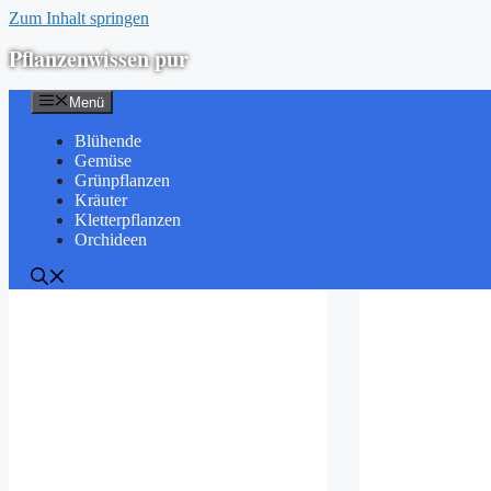
Zum Inhalt springen
Pflanzenwissen pur
Menü
Blühende
Gemüse
Grünpflanzen
Kräuter
Kletterpflanzen
Orchideen